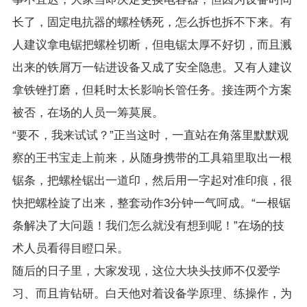
长了，固定电抗器的螺栓锈死，怎么拆也拆不下来。有
人建议拿电锯把螺栓切断，但电锯太厚不好切，而且溅
出来的铁屑万一钻进设备又成了安全隐患。又有人建议
拿铁锉打磨，但耗时太长影响长管任务。接连两个方案
被否，在场的人员一筹莫展。
“要不，我来试试？”正当这时，一直站在角落里默默观
察的王书宝走上前来，从随身携带的工具箱里取出一根
锯条，把螺栓锯出一道印，然后用一字起对准印痕，很
快把螺栓旋了出来，整套动作3分钟一气呵成。“一根锯
条解决了大问题！我们怎么就没有想到呢！”在场的技
术人员看得目瞪口呆。
随后的日子里，大家发现，这位大块头技师不仅爱学
习、而且肯钻研。白天他对着设备学原理、练操作，为